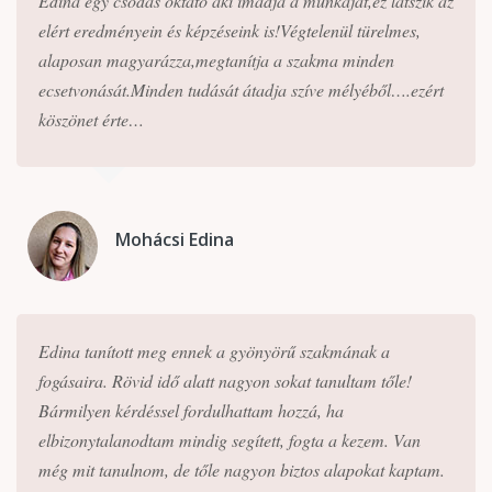
Edina egy csodás oktató aki imádja a munkáját,ez látszik az
elért eredményein és képzéseink is!Végtelenül türelmes,
alaposan magyarázza,megtanítja a szakma minden
ecsetvonását.Minden tudását átadja szíve mélyéből….ezért
köszönet érte…
Mohácsi Edina
Edina tanított meg ennek a gyönyörű szakmának a
fogásaira. Rövid idő alatt nagyon sokat tanultam tőle!
Bármilyen kérdéssel fordulhattam hozzá, ha
elbizonytalanodtam mindig segített, fogta a kezem. Van
még mit tanulnom, de tőle nagyon biztos alapokat kaptam.