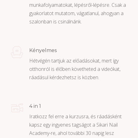
munkafolyamatokat, lépésről-lépésre. Csak a
gyakorlatot mutatom, vágatlanul, ahogyan a
szalonban is csinálnánk.
Kényelmes
Hétvégén tartjuk az előadásokat, mert így
otthonról is élőben követheted a videókat,
ráadásul kérdezhetsz is közben.
4 in 1
Iratkozz fel erre a kurzusra, és ráadásként
kapsz egy ingyenes tagságot a Sikari Nail
Academy-re, ahol további 30 napig lesz