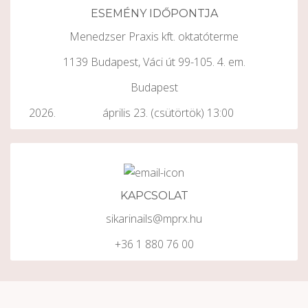
ESEMÉNY IDŐPONTJA
Menedzser Praxis kft. oktatóterme
1139 Budapest, Váci út 99-105. 4. em.
Budapest
április 23. (csütörtök) 13:00
KAPCSOLAT
sikarinails@mprx.hu
+36 1 880 76 00