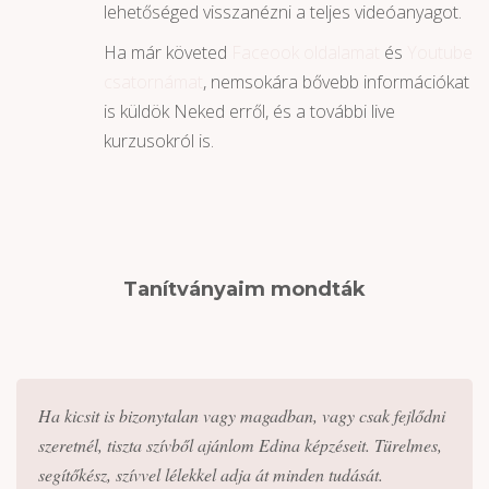
lehetőséged visszanézni a teljes videóanyagot.
Ha már követed
Faceook oldalamat
és
Youtube
csatornámat
, nemsokára bővebb információkat
is küldök Neked erről, és a további live
kurzusokról is.
Tanítványaim mondták
Ha kicsit is bizonytalan vagy magadban, vagy csak fejlődni
szeretnél, tiszta szívből ajánlom Edina képzéseit. Türelmes,
segítőkész, szívvel lélekkel adja át minden tudását.