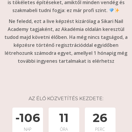
is tökéletes építéseket, amiktől minden vendég és
szakmabeli tudni fogja: ez már profi szint.
Ne feledd, ezt a live képzést kizárólag a Sikari Nail
Academy tagjaként, az Akadémia oldalán keresztül
tudod majd követni élőben. Ha még nincs tagságod, a
képzésre történő regisztrációddal egyidőben
létrehozunk számodra egyet, amellyel 1 hónapig még
további ingyenes tartalmakat is elérhetsz
AZ ÉLŐ KÖZVETÍTÉS KEZDETE:
-106
11
26
NAP
ÓRA
PERC